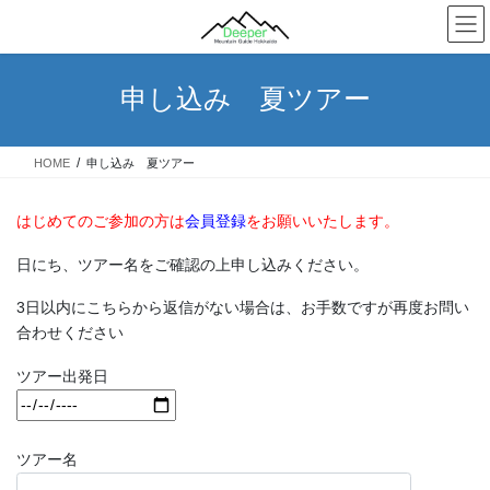
コ
ナ
ン
ビ
テ
ゲ
ン
ー
申し込み 夏ツアー
ツ
シ
へ
ョ
ス
ン
HOME
申し込み 夏ツアー
キ
に
ッ
移
プ
動
はじめてのご参加の方は
会員登録
をお願いいたします。
日にち、ツアー名をご確認の上申し込みください。
3日以内にこちらから返信がない場合は、お手数ですが再度お問い
合わせください
ツアー出発日
ツアー名